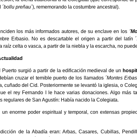
el
´bollu preñau´
), rememorando la costumbre ancestral).
inciden los más informados autores, de su enclave en los
´Mo
re Erbasio. No es descartable el origen a partir del latín
a raíz celta o vasca, a partir de la niebla y la escarcha, no pue
Actualidad
 Puerto surgió a partir de la edificación medieval de un
hospi
debían cruzar el temible puerto de los llamados
´Montes Erbas
a, cuñado del Cid. Posteriormente se levantó la iglesia, o Cole
que el rey Fernando I le hace varias donaciones. Algo más ta
 regulares de San Agustín: Había nacido la Colegiata.
un enorme poder espiritual y temporal, con extensas propie
sdicción de la Abadía eran: Arbas, Casares, Cubillas, Pendi