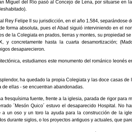
n Miguel del Río pasó al Concejo de Lena, por situarse en la 
deshabitado).
l Rey Felipe II su jurisdicción, en el año 1.584, separándose d
e forma absoluta, pues el Abad siguió interviniendo en el no
es de la Colegiata en prados, tierras y montes, su propiedad s
X, y concretamente hasta la cuarta desamortización; (Ma
igos desaparecieron.
uitectónica, estudiamos este monumento del románico leonés e
splendor, ha quedado la propia Colegiata y las doce casas de 
a de ellas - se encuentran abandonadas.
fresquísima fuente, frente a la iglesia, parada de rigor para mi
errado ´Mesón Quico´ estuvo el desaparecido Hospital. No 
 a un oso y un toro la ayuda para la construcción de la igles
 durante siglos, o los proyectos antiguos y actuales, que parec