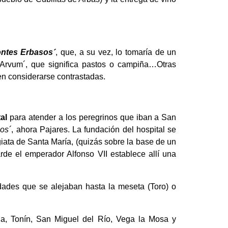
ntes Erbasos´
, que, a su vez, lo tomaría de un
 ´Arvum´, que significa pastos o campiña…Otras
den considerarse contrastadas.
tal
para atender a los peregrinos que iban a San
os´
, ahora Pajares. La fundación del hospital se
giata de Santa María, (quizás sobre la base de un
rde el emperador Alfonso VII establece allí una
dades que se alejaban hasta la meseta (Toro) o
lla, Tonín, San Miguel del Río, Vega la Mosa y