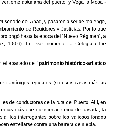
vertiente asturiana del puerto, y Vega la Mosa -
el señorío del Abad, y pasaron a ser de realengo,
mbramiento de Regidores y Justicias. Por lo que
e prolongó hasta la época del ´Nuevo Régimen´, a
doz, 1.866). En ese momento la Colegiata fue
n el apartado del
´patrimonio histórico-artístico
los canónigos regulares, (son seis casas más las
les de conductores de la ruta del Puerto. Allí, en
haremos más que mencionar, como de pasada, la
ia, los interrogantes sobre los valiosos fondos
en estrellarse contra una barrera de niebla.