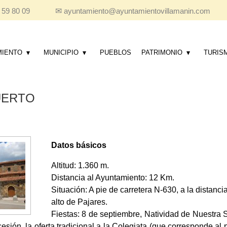
 59 80 09
✉
ayuntamiento@ayuntamientovillamanin.com
MIENTO
MUNICIPIO
PUEBLOS
PATRIMONIO
TURIS
UERTO
Datos básicos
Altitud: 1.360 m.
Distancia al Ayuntamiento: 12 Km.
Situación: A pie de carretera N-630, a la distanc
alto de Pajares.
Fiestas: 8 de septiembre, Natividad de Nuestra 
esión, la oferta tradicional a la Colegiata (que corresponde al