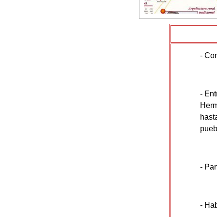
- Co
- En
Herm
hast
pueb
- Par
- Ha