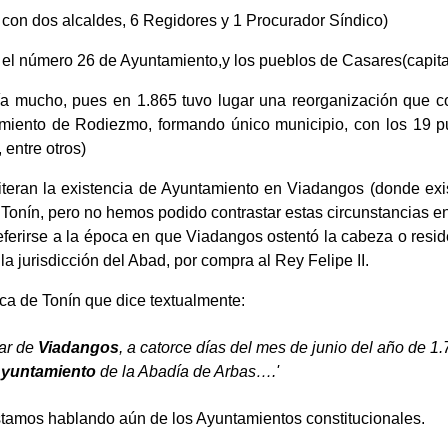
, con dos alcaldes, 6 Regidores y 1 Procurador Síndico)
 el número 26 de Ayuntamiento,y los pueblos de Casares(capital
ía mucho, pues en 1.865 tuvo lugar una reorganización que corr
miento de Rodiezmo, formando único municipio, con los 19 pue
entre otros)
iteran la existencia de Ayuntamiento en Viadangos (donde ex
 Tonín, pero no hemos podido contrastar estas circunstancias en
referirse a la época en que Viadangos ostentó la cabeza o resi
 jurisdicción del Abad, por compra al Rey Felipe II.
rca de Tonín que dice textualmente:
gar de
Viadangos
, a catorce días del mes de junio del año de 1.
Ayuntamiento
de la Abadía de Arbas….'
tamos hablando aún de los Ayuntamientos constitucionales.