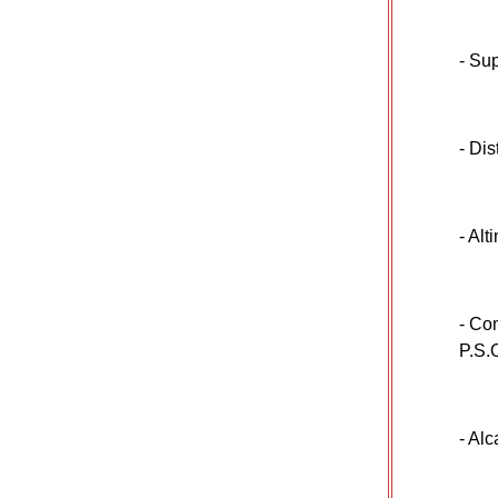
- Su
- Di
- Al
- Co
P.S.
- Al