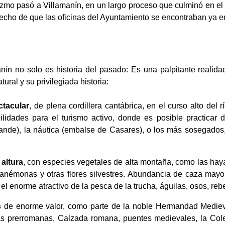
zmo pasó a Villamanín, en un largo proceso que culminó en el
echo de que las oficinas del Ayuntamiento se encontraban ya en 
nín no solo es historia del pasado: Es una palpitante realida
ural y su privilegiada historia:
ctacular
, de plena cordillera cantábrica, en el curso alto del
ilidades para el turismo activo, donde es posible practicar 
grande), la náutica (embalse de Casares), o los más sosegado
 altura
, con especies vegetales de alta montaña, como las hayas
 anémonas y otras flores silvestres. Abundancia de caza mayo
el enorme atractivo de la pesca de la trucha, águilas, osos, reb
s
de enorme valor, como parte de la noble Hermandad Medieva
as prerromanas, Calzada romana, puentes medievales, la Cole