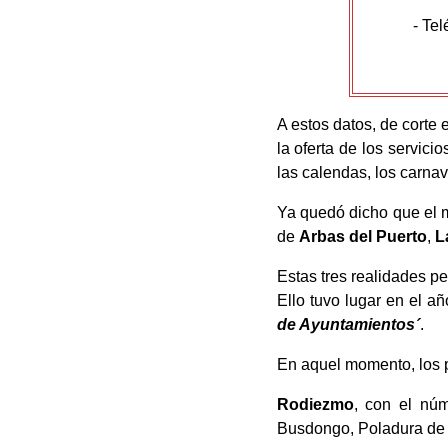
- Te
A estos datos, de corte e
la oferta de los servici
las calendas, los carnav
Ya quedó dicho que el m
de
Arbas del Puerto
,
L
Estas tres realidades pe
Ello tuvo lugar en el a
de Ayuntamientos´
.
En aquel momento, los 
Rodiezmo
, con el núm
Busdongo, Poladura de la