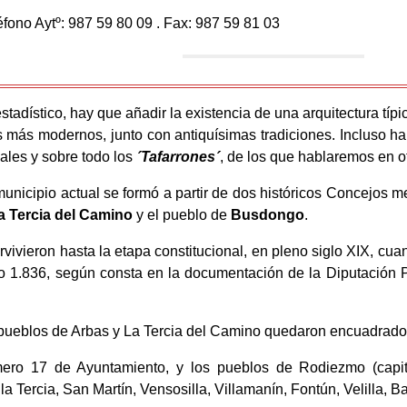
léfono Aytº: 987 59 80 09 . Fax: 987 59 81 03
stadístico, hay que añadir la existencia de una arquitectura típi
os más modernos, junto con antiquísimas tradiciones. Incluso ha
ales y sobre todo los
´Tafarrones´
, de los que hablaremos en ot
unicipio actual se formó a partir de dos históricos Concejos 
a Tercia del Camino
y el pueblo de
Busdongo
.
rvivieron hasta la etapa constitucional, en pleno siglo XIX, cu
ño 1.836, según consta en la documentación de la Diputación P
pueblos de Arbas y La Tercia del Camino quedaron encuadrados
ero 17 de Ayuntamiento, y los pueblos de Rodiezmo (capital
 Tercia, San Martín, Vensosilla, Villamanín, Fontún, Velilla, B