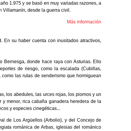
 año 1.975 y se basó en muy variadas razones, a
Villamanín, desde la guerra civil.
Más información
d. En su haber cuenta con inusitados atractivos,
 río Bernesga, donde hace raya con Asturias. Ello
deportes de riesgo, como la escalada (Cubillas,
s, como las rutas de senderismo que hormiguean
, los abedules, las urces rojas, los piornos y un
r y menor, rica cabaña ganadera heredera de la
ecos y especies cinegéticas...
l de Los Argüellos (Arbolio), y del Concejo de
giata románica de Arbas, iglesias del románico